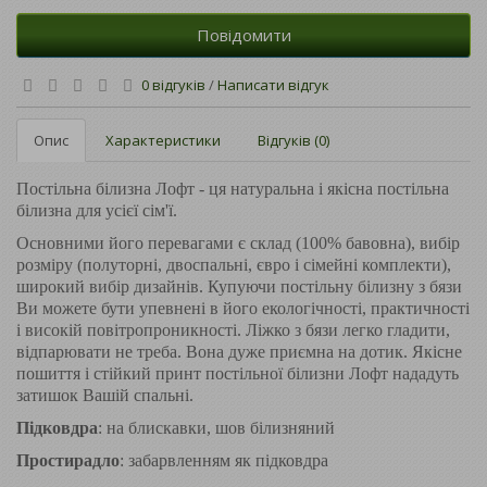
Повідомити
0 відгуків
/
Написати відгук
Опис
Характеристики
Відгуків (0)
Постільна білизна Лофт - ця натуральна і якісна постільна
білизна для усієї сім'ї.
Основними його перевагами є склад (100% бавовна), вибір
розміру (полуторні, двоспальні, євро і сімейні комплекти),
широкий вибір дизайнів. Купуючи постільну білизну з бязи
Ви можете бути упевнені в його екологічності, практичності
і високій повітропроникності. Ліжко з бязи легко гладити,
відпарювати не треба. Вона дуже приємна на дотик. Якісне
пошиття і стійкий принт постільної білизни Лофт нададуть
затишок Вашій спальні.
Підковдра
: на блискавки, шов білизняний
Простирадло
: забарвленням як підковдра