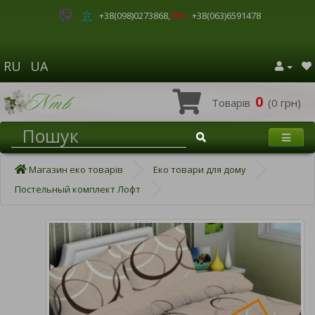
+38(098)0273868
,
+38(063)6591478
RU
UA
0
Товарів
(0 грн)
Магазин еко товарів
Еко товари для дому
Постельный комплект Лофт