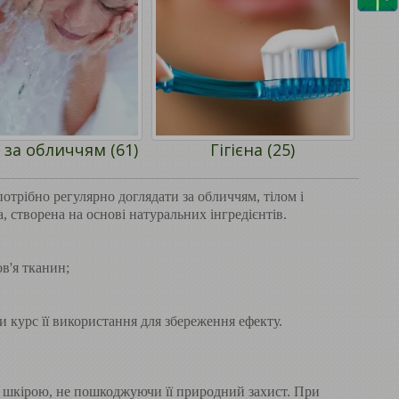
 за обличчям (61)
Гігієна (25)
отрібно регулярно доглядати за обличчям, тілом і
а, створена на основі натуральних інгредієнтів.
в'я тканин;
 курс її використання для збереження ефекту.
за шкірою, не пошкоджуючи її природний захист. При