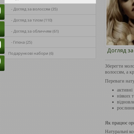
- Догляд за волоссям (35)
- Догляд за тілом (110)
- Догляд за обличчям (61)
- Гігієна (25)
Догляд за
Подарункові набори (6)
Зберегти моло
волоссям, а к
Переваги нату
активні
ніяких 
відновл
рослинн
Як працює орг
Натуральні ко