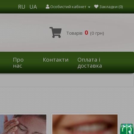
RU
UA
Особистий кабінет
Закладки (0)
0
Товарів
(0 грн)
Про
Контакти
Оплата і
нас
доставка