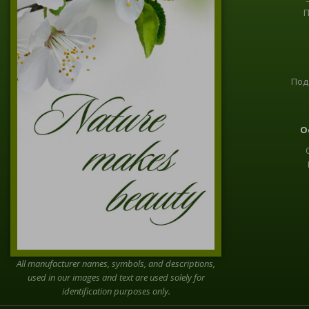
П
Под
О
All manufacturer names, symbols, and descriptions,
used in our images and text are used solely for
identification purposes only.