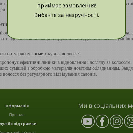
метичних засобів направлена на недоліки, що провокує їх ефект
приймає замовлення!
и. Як результат, тіло зберігає тонус і свіжість.
Вибачте за незручності.
етика для догляду за обличчям
іклується про збереження своєї привабливості. Обирайте гіпоал
ати здорове сяйво шкіри і пружний контур обличчя без сумнівн
ти натуральну косметику для волосся?
ропонує ефективні лінійки з відновлення і догляду за волоссям.
щих сумішей з обробкою матеріалів новітнім обладнанням. Завдяк
ве волосся без регулярного відвідування салонів.
Ми в соціальних м
Інформація
Про нас
лужба підтримки
Зворотний зв`язок