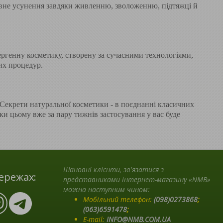
ивне усунення завдяки живленню, зволоженню, підтяжці й
ергенну косметику, створену за сучасними технологіями,
их процедур.
 Секрети натуральної косметики - в поєднанні класичних
и цьому вже за пару тижнів застосування у вас буде
Шановні клієнти, зв'язатися з
ережах:
представниками інтернет-магазину «NMB»
можна наступним чином:
Мобільний телефон:
(098)0273868
;
(063)6591478
;
E-mail:
INFO@NMB.COM.UA