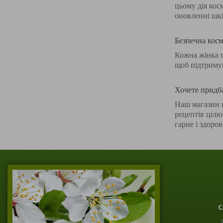
цьому дія кос
оновленні шкір
Безпечна косм
Кожна жінка п
щоб підтримув
Хочете придба
Наш магазин п
рецептів цілю
гарне і здоро
С