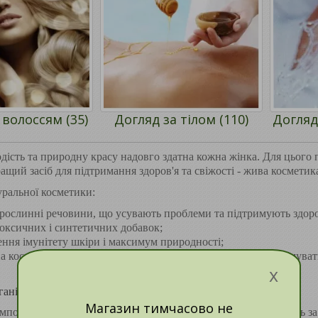
 волоссям (35)
Догляд за тілом (110)
Догляд
дість та природну красу надовго здатна кожна жінка. Для цього п
ращий засіб для підтримання здоров'я та свіжості - жива косметик
ральної косметики:
 рослинні речовини, що усувають проблеми та підтримують здоро
токсичних і синтетичних добавок;
ення імунітету шкіри і максимум природності;
а косметика не викликає залежності чи необхідність підтримувати
x
анічна косметика для тіла
Магазин тимчасово не
мпоненти, зібрані в органічних лінійках, дбайливо доглядають 