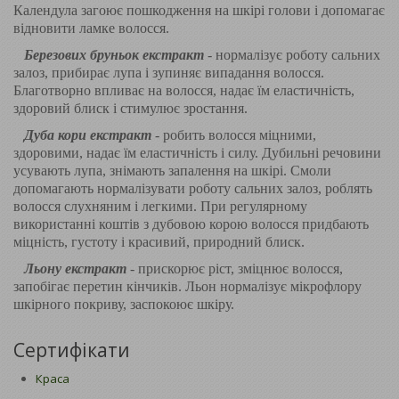
Календула загоює пошкодження на шкірі голови і допомагає
відновити ламке волосся.
Березових бруньок екстракт
- нормалізує роботу сальних
залоз, прибирає лупа і зупиняє випадання волосся.
Благотворно впливає на волосся, надає їм еластичність,
здоровий блиск і стимулює зростання.
Дуба кори екстракт
- робить волосся міцними,
здоровими, надає їм еластичність і силу. Дубильні речовини
усувають лупа, знімають запалення на шкірі. Смоли
допомагають нормалізувати роботу сальних залоз, роблять
волосся слухняним і легкими. При регулярному
використанні коштів з дубовою корою волосся придбають
міцність, густоту і красивий, природний блиск.
Льону екстракт
- прискорює ріст, зміцнює волосся,
запобігає перетин кінчиків. Льон нормалізує мікрофлору
шкірного покриву, заспокоює шкіру.
Сертифікати
Краса