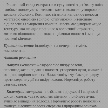
Рослинний склад екстрактів в сукупності з реп'яхову олію
глибоко зволожують і живлять кожен волосок, утворюючи
захисну оболонку. Комплекс вітамінів наповнює волосся
життєвою енергією і силою, стимулюючи інтенсивне
відновлення і зміцнення локонів. Маска має ультранежную
текстуру, яка швидко проникає в волосяний стрижень,
миттєво відновлює пошкоджені ділянки волосся і зменшує
посічені кінчики.
Протипоказання
: індивідуальна непереносимість
компонентів.
Активні речовини:
Лопуха екстракт
- оздоровлює шкіру голови,
перешкоджає випадання волосся, утворення лупи, живить і
зміцнює коріння волосся. Надає тонізуючу, бактерицидну,
протиалергічну дії на шкіру голови. Нормалізує роботу
сальних залоз.
Календули екстракт
- позбавляє від сухості і жирності
шкіри голови, усуває посічені кінчики, прибирає лупа,
зупиняє випадання волосся. Нормалізує роботу волосяних
фолікул, насичує волосся енергією і природним блиском.