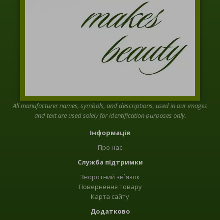
All manufacturer names, symbols, and descriptions, used in our images
and text are used solely for identification purposes only.
Інформація
Про нас
Служба підтримки
Зворотний зв`язок
Повернення товару
Карта сайту
Додатково