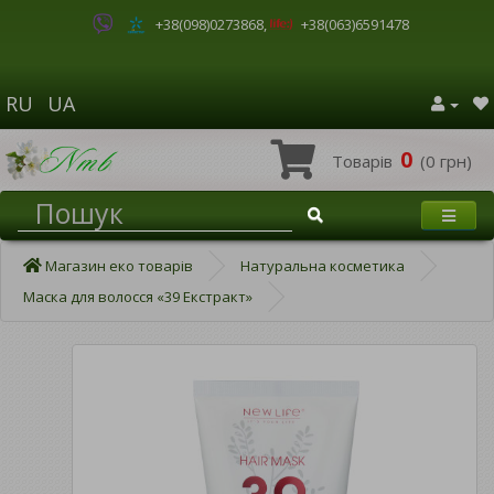
+38(098)0273868
,
+38(063)6591478
RU
UA
0
Товарів
(0 грн)
Магазин еко товарів
Натуральна косметика
Маска для волосся «39 Екстракт»