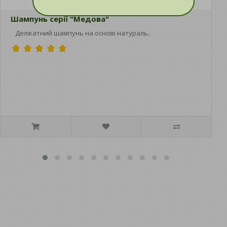
Шампунь серії "Медова"
Ш
Делікатний шампунь на основі натураль..
Ш