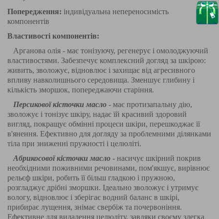
Попередження:
індивідуальна непереносимість
компонентів
Властивості компонентів:
Арганова олія - ​​має тонізуючу, регенерує і омолоджуючий
властивостями. Забезпечує комплексний догляд за шкірою:
живить, зволожує, відновлює і захищає від агресивного
впливу навколишнього середовища. Зменшує глибину і
кількість зморшок, попереджаючи старіння.
Персикової кісточки масло
- має протизапальну дію,
зволожує і тонізує шкіру, надає їй красивий здоровий
вигляд, покращує обмінні процеси шкіри, перешкоджає її
в'янення. Ефективно для догляду за проблемними ділянками
тіла при зниженні пружності і целюліті.
Абрикосової кісточки масло
- насичує шкірний покрив
необхідними поживними речовинами, пом'якшує, вирівнює
рельєф шкіри, робить її більш гладкою і пружною,
розгладжує дрібні зморшки. Ідеально зволожує і утримує
вологу, відновлює і зберігає водний баланс в шкірі,
прибирає лущення, знімає свербіж та почервоніння.
Ефективне для видалення целюліту, завдяки своєму злегка