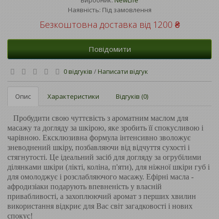
Наявність: Під замовлення
Безкоштовна доставка від 1200 ₴
Повідомити
0 відгуків
/
Написати відгук
Опис
Характеристики
Відгуків (0)
Пробудити свою чуттєвість з ароматним маслом для
масажу та догляду за шкірою, яке зробить її спокусливою і
чарівною. Ексклюзивна формула інтенсивно зволожує
зневоднений шкіру, позбавляючи від відчуття сухості і
стягнутості. Це ідеальний засіб для догляду за огрубілими
ділянками шкіри (лікті, коліна, п'яти), для ніжної шкіри губ і
для омолоджує і розслабляючого масажу. Ефірні масла -
афродизіаки подарують впевненість у власній
привабливості, а захоплюючий аромат з перших хвилин
використання відкриє для Вас світ загадковості і нових
спокус!