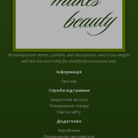
All manufacturer names, symbols, and descriptions, used in our images
and text are used solely for identification purposes only.
Інформація
Про нас
Служба підтримки
Зворотний зв`язок
Повернення товару
Карта сайту
Додатково
Виробники
Подарункові сертифікати