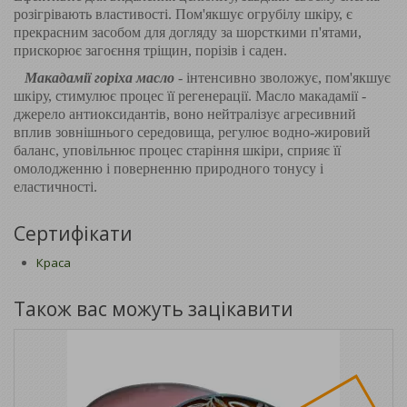
розігрівають властивості. Пом'якшує огрубілу шкіру, є
прекрасним засобом для догляду за шорсткими п'ятами,
прискорює загоєння тріщин, порізів і саден.
Макадамії горіха масло
- інтенсивно зволожує, пом'якшує
шкіру, стимулює процес її регенерації. Масло макадамії -
джерело антиоксидантів, воно нейтралізує агресивний
вплив зовнішнього середовища, регулює водно-жировий
баланс, уповільнює процес старіння шкіри, сприяє її
омолодженню і поверненню природного тонусу і
еластичності.
Сертифікати
Краса
Також вас можуть зацікавити