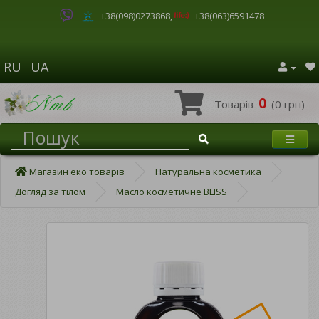
+38(098)0273868
,
+38(063)6591478
RU
UA
0
Товарів
(0 грн)
Магазин еко товарів
Натуральна косметика
Догляд за тілом
Масло косметичне BLISS