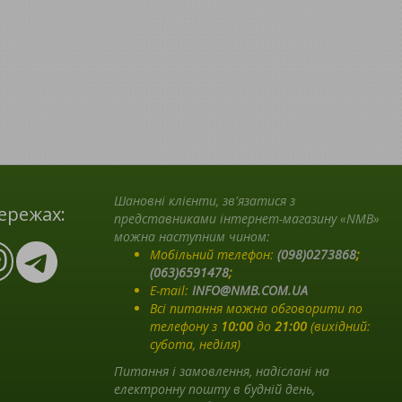
Шановні клієнти, зв'язатися з
ережах:
представниками інтернет-магазину «NMB»
можна наступним чином:
Мобільний телефон:
(098)0273868
;
(063)6591478
;
E-mail:
INFO@NMB.COM.UA
Всі питання можна обговорити по
телефону з
10:00
до
21:00
(вихідний:
субота, неділя)
Питання і замовлення, надіслані на
електронну пошту в будній день,