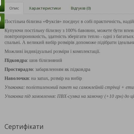
Опис
Характеристики
Відгуків (0)
Постільна білизна «Фуксія» поєднує в собі практичність, надійн
Купуючи постільну білизну з 100% бавовни, можете бути впевнен
повітропроникність, здатність зберігати тепло - одні з багат
спальні. А великий вибір розмірів допоможе підібрати ідеальн
Можливі індивідуальні розміри і комплектації.
Підковдра
: шов білизняний
Простирадло
: забарвленням як підковдра
Наволочки
: на запах, розмір на вибір
Упаковка: поліетиленовий пакет на самоклейній стрічці + ети
Упаковка під замовлення: ПВХ-сумка на замочку (+10 грн) до ці
Сертифікати