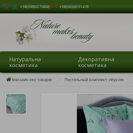
+38(098)0273868
,
+38(063)6591478
Натуральна
Декоративна
косметика
косметика
Магазин еко товарів
Постельный комплект «Фуксія»