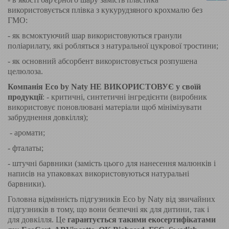
використовується плівка з кукурудзяного крохмалю без
ГМО:
- як всмоктуючий шар використовуються гранули
поліарилату, які робляться з натуральної цукрової тростини;
- як основний абсорбент використовується розпушена
целюлоза.
Компанія Eco by Naty НЕ ВИКОРИСТОВУЄ у своїй
продукції
: - критичні, синтетичні інгредієнти (виробник
використовує поновлювані матеріали щоб мінімізувати
забруднення довкілля);
- аромати;
- фталаты;
- штучні барвники (замість цього для нанесення малюнків і
написів на упаковках використовуються натуральні
барвники).
Головна відмінність підгузників Eco by Naty від звичайних
підгузників в тому, що вони безпечні як для дитини, так і
для довкілля. Це
гарантується такими екосертифікатами