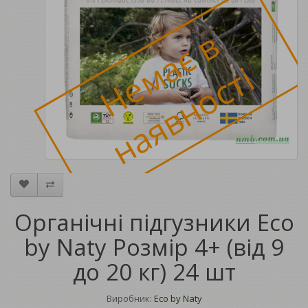
Н
е
м
а
є
в
н
а
я
в
н
о
с
т
і
Органічні підгузники Eco
by Naty Розмір 4+ (від 9
до 20 кг) 24 шт
Виробник:
Eco by Naty