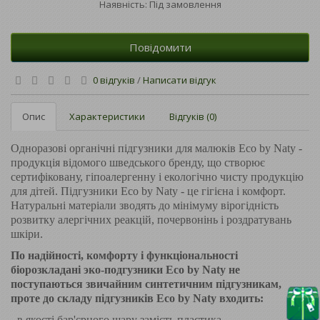
Наявність: Під замовлення
Повідомити
0 відгуків
/
Написати відгук
Опис
Характеристики
Відгуків (0)
Одноразові органічні підгузники для малюків Eco by Naty -
продукція відомого шведського бренду, що створює
сертифіковану, гіпоалергенну і екологічно чисту продукцію
для дітей. Підгузники Eco by Naty - це гігієна і комфорт.
Натуральні матеріали зводять до мінімуму вірогідність
розвитку алергічних реакцій, почервонінь і роздратувань
шкіри.
По надійності, комфорту і функціональності
біорозкладані эко-подгузники Eco by Naty не
поступаються звичайним синтетичним підгузникам,
проте до складу підгузників Eco by Naty входить:
- в якості бар'єрного шару замість пластика