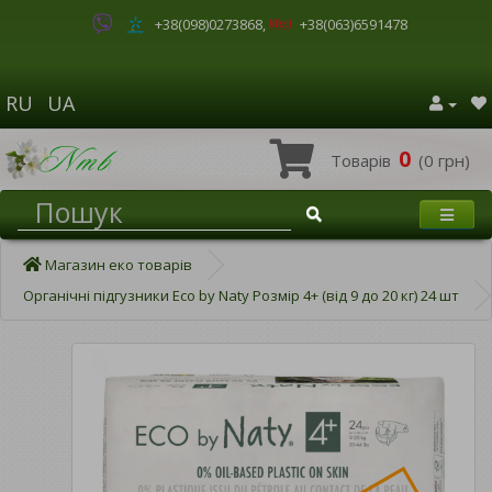
+38(098)0273868
,
+38(063)6591478
RU
UA
0
Товарів
(0 грн)
Магазин еко товарів
Органічні підгузники Eco by Naty Розмір 4+ (від 9 до 20 кг) 24 шт