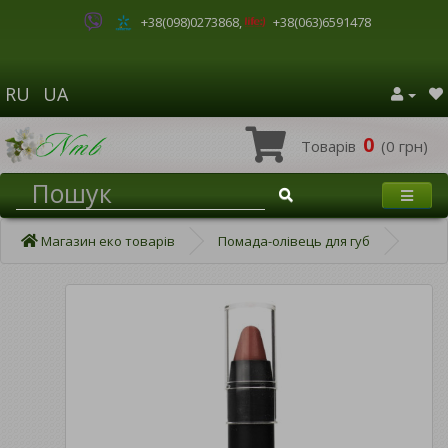
+38(098)0273868
,
+38(063)6591478
RU
UA
0
Товарів
(0 грн)
Магазин еко товарів
Помада-олівець для губ