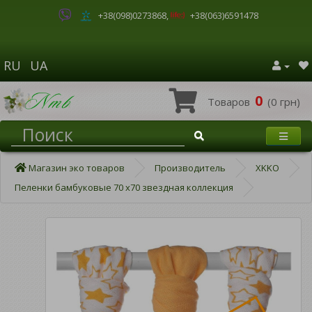
+38(098)0273868
,
+38(063)6591478
RU
UA
0
Товаров
(0 грн)
Магазин эко товаров
Производитель
XKKO
Пеленки бамбуковые 70 х70 звездная коллекция