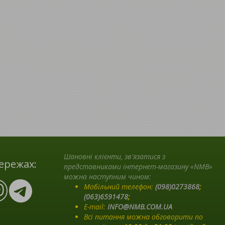
Шановні клієнти, зв'язатися з
ережах:
представниками інтернет-магазину «NMB»
можна наступним чином:
Мобільний телефон:
(098)0273868
;
(063)6591478
;
E-mail:
INFO@NMB.COM.UA
Всі питання можна обговорити по