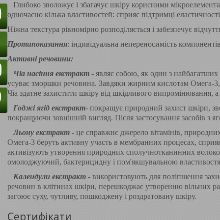
Глибоко зволожує і збагачує шкіру корисними мікроелементам
одночасно кілька властивостей: сприяє підтримці еластичності
Ніжна текстура рівномірно розподіляється і забезпечує відчут
Протипоказання
: індивідуальна непереносимість компонентів
Активні речовини:
Чіа насіння екстракт
- являє собою, як один з найбагатших
усуває зморшки речовина. Завдяки жирним кислотам Омега-3, 
Чіа здатне захистити шкіру від шкідливого випромінювання, а
Годжі ягід екстракт
- покращує природний захист шкіри, звол
покращуючи зовнішній вигляд. Після застосування засобів з я
Льону екстракт
- це справжнє джерело вітамінів, природни
Омега-3 беруть активну участь в мембранних процесах, спри
активізують утворення природних сполучнотканинних волокон
омолоджуючий, бактерицидну і пом'якшувальною властивостям
Календули екстракт
- використовують для поліпшення захи
речовин в клітинах шкіри, перешкоджає утворенню вільних рад
загоює суху, чутливу, пошкоджену і роздратовану шкіру.
Сертифікати