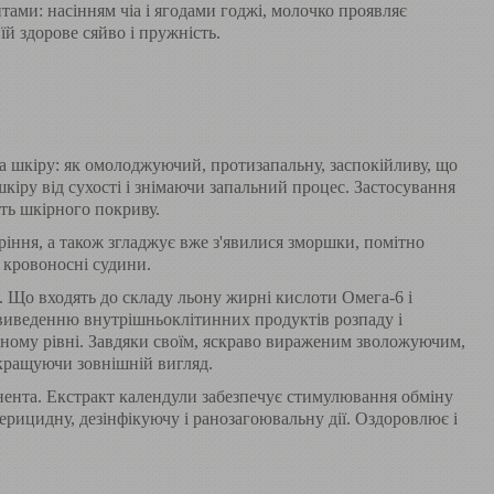
ми: насінням чіа і ягодами годжі, молочко проявляє
й здорове сяйво і пружність.
а шкіру: як омолоджуючий, протизапальну, заспокійливу, що
іру від сухості і знімаючи запальний процес. Застосування
ть шкірного покриву.
аріння, а також згладжує вже з'явилися зморшки, помітно
 кровоносні судини.
. Що входять до складу льону жирні кислоти Омега-6 і
виведенню внутрішньоклітинних продуктів розпаду і
ному рівні. Завдяки своїм, яскраво вираженим зволожуючим,
кращуючи зовнішній вигляд.
нента. Екстракт календули забезпечує стимулювання обміну
рицидну, дезінфікуючу і ранозагоювальну дії. Оздоровлює і