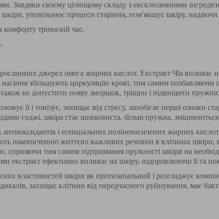
и. Завдяки своєму цілющому складу з ексклюзивними інгредієнта
 шкіри, уповільнює процеси старіння, пом'якшує шкіру, надаючи ї
тя комфорту тривалий час.
.
 рослинних джерел омега жирних кислот. Екстракт Чіа впливає н
насіння збільшують циркуляцію крові, тим самим позбавляючи шк
 також не допустити появу зморшок, тріщин і підвищити пружніс
ожує її і тонізує, захищає від стресу, запобігає перші ознаки ст
годами годжі, шкіра стає шовковиста, більш пружна, зміцнюються
х антиоксидантів і есенціальних поліненасичених жирних кислот
яють накопиченню життєво важливих речовин в клітинах шкіри, 
, сприяючи тим самим підтримання пружності шкіри на необхід
и екстракт ефективно впливає на шкіру, оздоровлюючи її та по
сних властивостей шкіри як протизапальний і розгладжує компо
икалів, захищає клітини від передчасного руйнування, має бакте