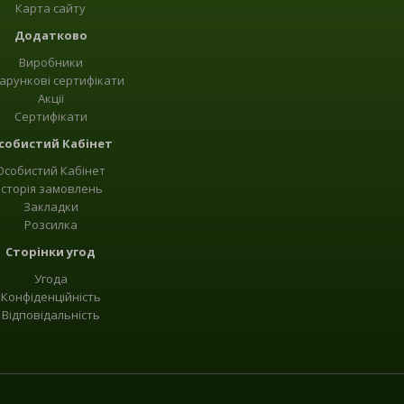
Карта сайту
Додатково
Виробники
арункові сертифікати
Акції
Сертифікати
собистий Кабінет
Особистий Кабінет
Історія замовлень
Закладки
Розсилка
Сторінки угод
Угода
Конфіденційність
Відповідальність