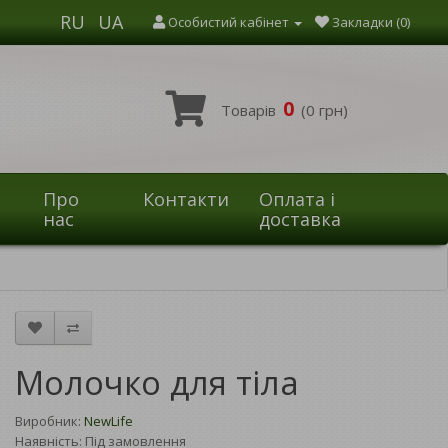
RU
UA
Особистий кабінет
Закладки (0)
0
Товарів
(0 грн)
Про
Контакти
Оплата і
нас
доставка
Молочко для тіла
Виробник:
NewLife
Наявність: Під замовлення