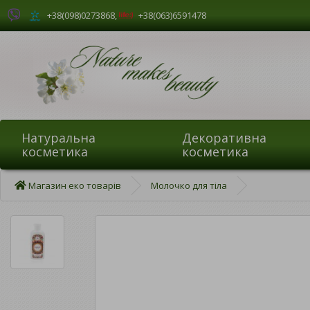
+38(098)0273868
,
+38(063)6591478
Натуральна
Декоративна
косметика
косметика
Магазин еко товарів
Молочко для тіла