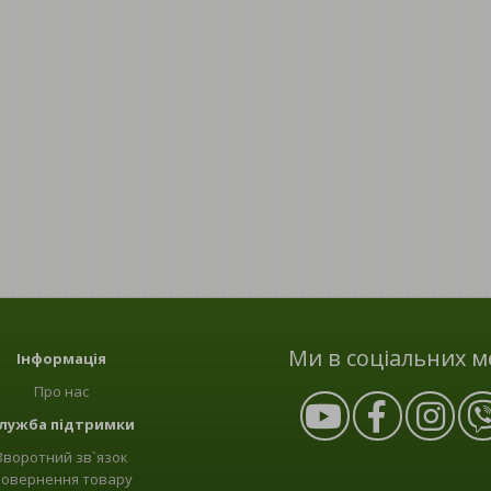
Ми в соціальних м
Інформація
Про нас
лужба підтримки
Зворотний зв`язок
овернення товару