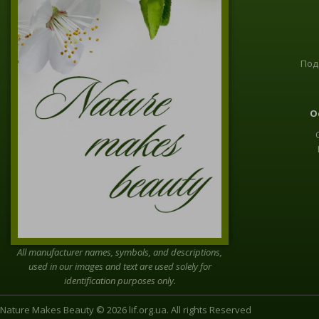
Под
О
All manufacturer names, symbols, and descriptions,
used in our images and text are used solely for
identification purposes only.
Nature Makes Beauty © 2026 lif.org.ua. All rights Reserved