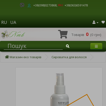
+38(098)0273868
,
+38(063)6591478
RU
UA
0
Товарів
(0 грн)
Магазин еко товарів
Сироватка для волосся