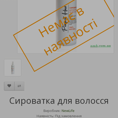
Н
е
м
а
є
в
н
а
я
в
н
о
с
т
і
Сироватка для волосся
Виробник:
NewLife
Наявність: Під замовлення