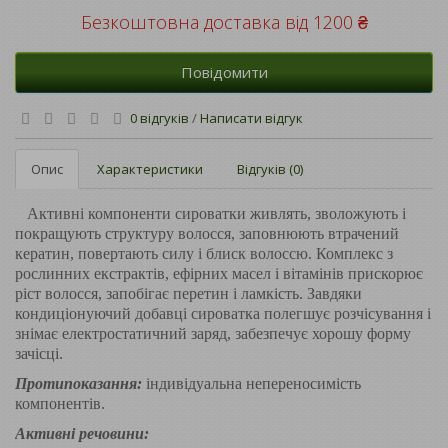
Безкоштовна доставка від 1200 ₴
Повідомити
0 відгуків
/
Написати відгук
Опис
Характеристики
Відгуків (0)
Активні компоненти сироватки живлять, зволожують і
покращують структуру волосся, заповнюють втрачений
кератин, повертають силу і блиск волоссю. Комплекс з
рослинних екстрактів, ефірних масел і вітамінів прискорює
ріст волосся, запобігає перетин і ламкість. Завдяки
кондиціонуючий добавці сироватка полегшує розчісування і
знімає електростатичний заряд, забезпечує хорошу форму
зачісці.
Протипоказання:
індивідуальна непереносимість
компонентів.
Активні речовини: