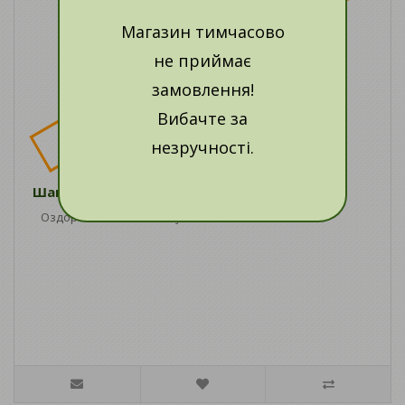
Немає в наявності
Магазин тимчасово
не приймає
замовлення!
Вибачте за
незручності.
Шампунь для волосся з блакитною глиною
Оздоровлюючий шампунь з блакитною гли..