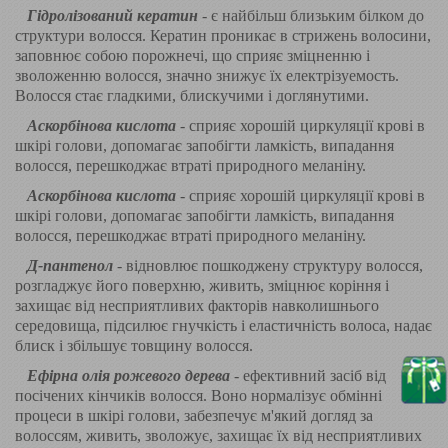
Гідролізований кератин
- є найбільш близьким білком до
структури волосся. Кератин проникає в стрижень волосини,
заповнює собою порожнечі, що сприяє зміцненню і
зволоженню волосся, значно знижує їх електрізуемость.
Волосся стає гладкими, блискучими і доглянутими.
Аскорбінова кислота
- сприяє хорошій циркуляції крові в
шкірі голови, допомагає запобігти ламкість, випадання
волосся, перешкоджає втраті природного меланіну.
Аскорбінова кислота
- сприяє хорошій циркуляції крові в
шкірі голови, допомагає запобігти ламкість, випадання
волосся, перешкоджає втраті природного меланіну.
Д-пантенол
- відновлює пошкоджену структуру волосся,
розгладжує його поверхню, живить, зміцнює коріння і
захищає від несприятливих факторів навколишнього
середовища, підсилює гнучкість і еластичність волоса, надає
блиск і збільшує товщину волосся.
Ефірна олія рожевого дерева
- ефективний засіб від
посічених кінчиків волосся. Воно нормалізує обмінні
процеси в шкірі голови, забезпечує м'який догляд за
волоссям, живить, зволожує, захищає їх від несприятливих